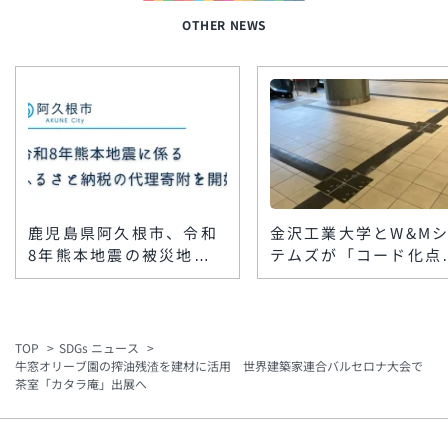
OTHER NEWS
鹿児島県阿久根市、令和
金沢工業大学とW&M
8年熊本地震の被災地支
テムズが「コード化点
援で「代理寄附」を受付
ブロック」を楽天地ビ
開始 八代市・上天草市
に敷設 スマホで館内
をふるさと納税で支援
報を音声案内
TOP
SDGs ニュース
牛窓オリーブ園の搾油残渣を建材に活用 世界建築家連合バルセロナ大会で
茶室「カタラ庵」出展へ