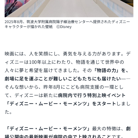
2025年8月、筑波大学附属病院陽子線治療センターへ提供されたディズニー
キャラクターが描かれた壁紙 ⓒDisney
映画には、人を笑顔にし、勇気を与える力があります。デ
ィズニーは100年以上にわたり、物語を通じて世界中の
人々に夢と希望を届けてきました。その
「物語の力」を、
劇場に足を運ぶことが難しいこどもたちにも届けたい
—―
そんな想いから、昨年8月にこども病院支援の一環とし
て、ディズニーは新たに
病院内で行う特別上映イベント
「ディズニー・ムービー・モーメンツ」をスタート
しまし
た。
「ディズニー・ムービー・モーメンツ」
最大の特徴は、
劇
場公開中の最新映画が病院の中で上映されること
です。