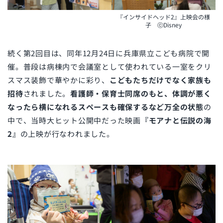
『インサイドヘッド2』上映会の様
子 ⓒDisney
続く第2回目は、同年12月24日に兵庫県立こども病院で開
催。普段は病棟内で会議室として使われている一室をクリ
スマス装飾で華やかに彩り、
こどもたちだけでなく家族も
招待
されました。
看護師・保育士同席のもと、体調が悪く
なったら横になれるスペースも確保するなど万全の状態
の
中で、当時大ヒット公開中だった映画
『モアナと伝説の海
2』
の上映が行なわれました。