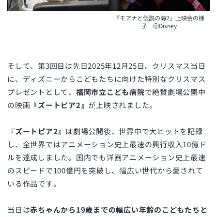
『モアナと伝説の海2』上映会の様
子 ⓒDisney
そして、第3回目は先日2025年12月25日。クリスマス当日
に、ディズニーからこどもたちに向けた特別なクリスマス
プレゼントとして、
福岡市立こども病院
で絶賛劇場公開中
の映画
『ズートピア2』
が上映されました。
『ズートピア2』
は劇場公開後、世界中で大ヒットを記録
し、全世界ではアニメーション史上最速の興行収入10億ド
ルを達成しました。国内でも洋画アニメーション史上最速
のスピードで100億円を突破し、幅広い世代から愛されて
いる作品です。
当日は
赤ちゃんから19歳までの幅広い年齢のこどもたちと