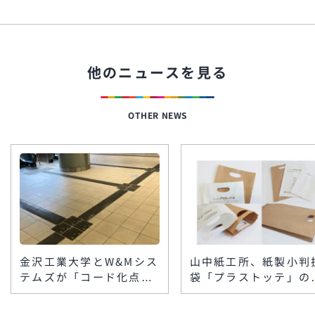
他のニュースを見る
OTHER NEWS
金沢工業大学とW&Mシス
山中紙工所、紙製小判
テムズが「コード化点字
袋「プラストッテ」の
ブロック」を楽天地ビル
格製造を開始 低コス
に敷設 スマホで館内情
ト・小ロットで脱プラ