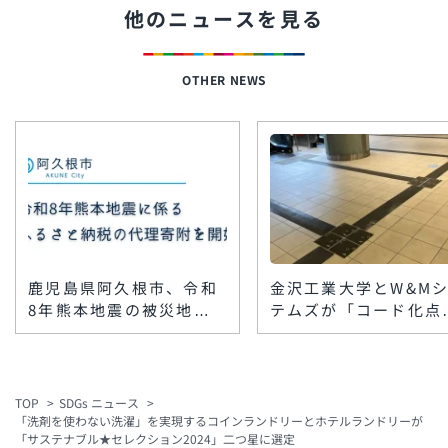
他のニュースを見る
OTHER NEWS
鹿児島県阿久根市、令和
金沢工業大学とW&M
8年熊本地震の被災地支
テムズが「コード化点
援で「代理寄附」を受付
ブロック」を楽天地ビ
開始 八代市・上天草市
に敷設 スマホで館内
をふるさと納税で支援
報を音声案内
TOP
SDGs ニュース
「洗剤を使わない洗濯」を実現するコインランドリーとホテルランドリーが
「サステナブル★セレクション2024」二つ星に選定