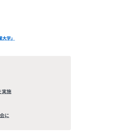
業大学」
を実施
機会に