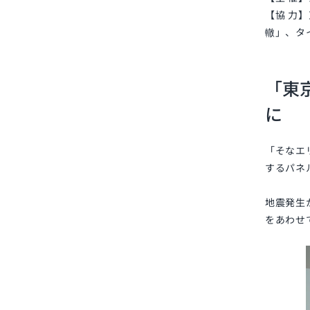
【協 力
轍」、タ
「東
に
「そなエ
するパネ
地震発生
をあわせ