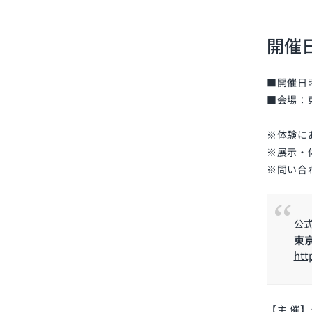
開催
■開催日時：
■会場：
※体験に
※展示・
※問い合わ
公
東
htt
【主 催