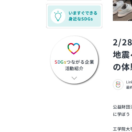
2/
地震
S
D
G
s
つながる企業
の体
活動紹介
Li
最終
公益財団
に学ぼう
工学院大