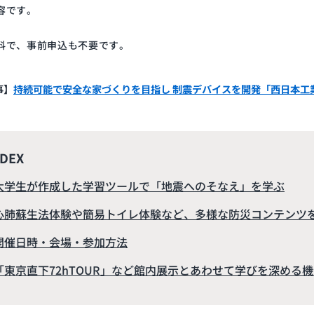
容です。
料で、事前申込も不要です。
事】
持続可能で安全な家づくりを目指し 制震デバイスを開発「西日本工
NDEX
大学生が作成した学習ツールで「地震へのそなえ」を学ぶ
心肺蘇生法体験や簡易トイレ体験など、多様な防災コンテンツ
開催日時・会場・参加方法
「東京直下72hTOUR」など館内展示とあわせて学びを深める