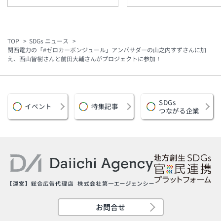
ブロック」を楽天地ビル
格製造を開始 低コス
に敷設 スマホで館内情
ト・小ロットで脱プラ
報を音声案内
要に対応
TOP
SDGs ニュース
関西電力の「#ゼロカーボンジュール」アンバサダーの山之内すずさんに加
え、西山智樹さんと前田大輔さんがプロジェクトに参加！
SDGs
イベント
特集記事
つながる企業
お問合せ