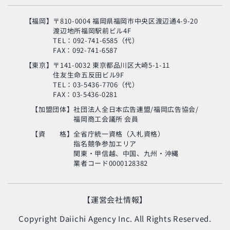
【福岡】
〒810-0004 福岡県福岡市中央区渡辺通4-9-20
渡辺地所福岡駅前ビル4F
TEL：092-741-6585（代）
FAX：092-741-6587
【東京】
〒141-0032 東京都品川区大崎5-1-11
住友生命五反田ビル9F
旬の芸人が集結？！
TEL：03-5436-7706（代）
「MSC海のエコラベ
FAX：03-5436-0281
ル」イベント
【加盟団体】
社団法人全日本広告連盟/福岡広告協会/
福岡商工会議所 会員
使い終わった制服
の“新・活用術”とは？
【資 格】
全省庁統一資格（入札資格）
指名競争参加エリア
関東・甲信越、中国、九州・沖縄
業者コード0000128382
生命の神秘に迫るアナ
ンド・ヴァルマ氏
【運営会社情報】
Copyright Daiichi Agency Inc. All Rights Reserved.