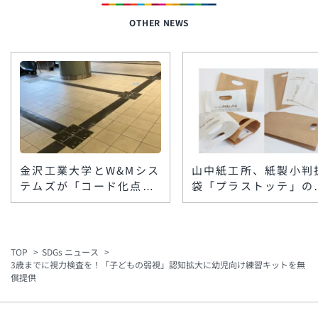
OTHER NEWS
金沢工業大学とW&Mシス
山中紙工所、紙製小判
テムズが「コード化点字
袋「プラストッテ」の
ブロック」を楽天地ビル
格製造を開始 低コス
に敷設 スマホで館内情
ト・小ロットで脱プラ
報を音声案内
要に対応
TOP
SDGs ニュース
3歳までに視力検査を！「子どもの弱視」認知拡大に幼児向け練習キットを無
償提供