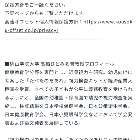
保護方針をご一読ください。
下記ページからもご覧いただけます。
高速オフセット個人情報保護方針：
https://www.kousok
u-offset.co.jp/privacy/
＝＝＝＝＝＝＝＝＝＝＝＝＝＝＝＝＝＝＝＝
■桃山学院大学 高橋ひとみ名誉教授プロフィール
健康教育学分野を専門とし、近見視力を研究。幼児向けに
考案した「たべたのだあれ」視力検査キットが経済産業大
臣賞を受賞。すべての子どもが公平に義務教育を受けられ
るようにと、全国の幼稚園・保育園で幼児の視力検査を実
施し、検証結果を日本学校保健学会、日本公衆衛生学会、
日本健康教育学会、日本小児眼科学会などにおいて学会発
表および論文発表を展開している。
（視力検査ができるキット「たべたのだあれ？」の情報は