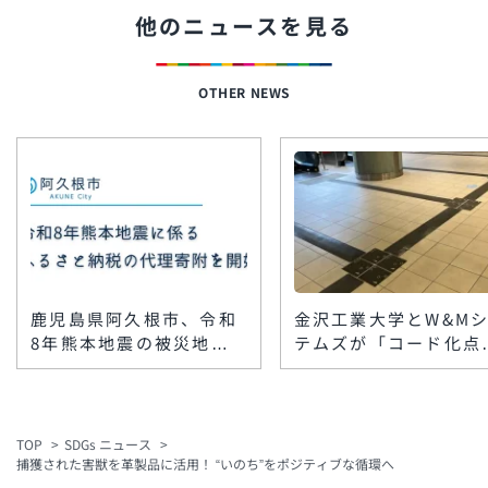
他のニュースを見る
OTHER NEWS
鹿児島県阿久根市、令和
金沢工業大学とW&M
8年熊本地震の被災地支
テムズが「コード化点
援で「代理寄附」を受付
ブロック」を楽天地ビ
開始 八代市・上天草市
に敷設 スマホで館内
をふるさと納税で支援
報を音声案内
TOP
SDGs ニュース
捕獲された害獣を革製品に活用！ “いのち”をポジティブな循環へ