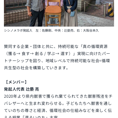
シシノメラボ発起人 左：佐藤剛、中央：辻榮亮、右：大阪谷未久
賛同する企業・団体と共に、持続可能な「真の循環資源
（獲る→ 食す→ 創る / 学ぶ→ 還す）」実現に向けたパー
トナーシップを図り、地域レベルで持続可能な社会=循環
共生型の社会を構築していきます。
【メンバー】
発起人代表 辻󠄀榮 亮
2020年より県内獣害で獲られ棄てられてきた獣害残渣をチ
バレザーへと生まれ変わらせる。子どもたちへ獣害を通し
ていのちの尊さと経済、循環社会の仕組みなどを楽しく伝
える授業「還るいのち」主宰 。