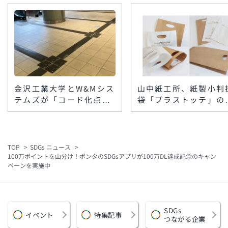
金沢工業大学とW&Mシス
山中紙工所、紙製小判
テムズが「コード化点字
袋「プラストッテ」の
ブロック」を楽天地ビル
格製造を開始 低コス
に敷設 スマホで館内情
ト・小ロットで脱プラ
報を音声案内
要に対応
TOP
SDGs ニュース
100万ポイントを山分け！ポンタのSDGsアプリが100万DL達成記念のキャン
ペーンを実施中
SDGs
イベント
特集記事
つながる企業