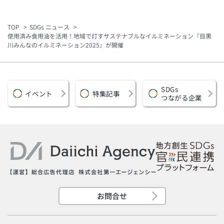
に敷設 スマホで館内情
ト・小ロットで脱プラ
報を音声案内
要に対応
TOP
SDGs ニュース
使用済み食用油を活用！地域で灯すサステナブルなイルミネーション『目黒
川みんなのイルミネーション2025』が開催
SDGs
イベント
特集記事
つながる企業
お問合せ