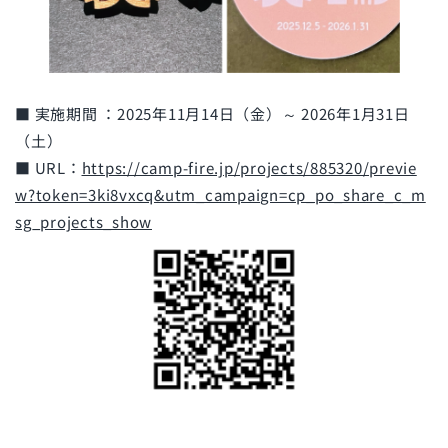
■ 実施期間 ：2025年11月14日（金）～ 2026年1月31日
（土）
■ URL：
https://camp-fire.jp/projects/885320/previe
w?token=3ki8vxcq&utm_campaign=cp_po_share_c_m
sg_projects_show