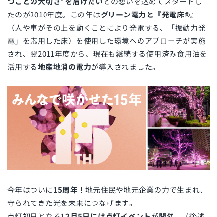
つことの大切さ”を届けたい
との想いを込めてスタートし
たのが2010年度。この年は
グリーン電力と『発電床®』
（人や車がその上を動くことにより発電する、「振動力発
電」を応用した床）を使用した環境へのアプローチが実施
され、翌2011年度から、現在も継続する使用済み食用油を
活用する
地産地消の電力
が導入されました。
今年はついに
15周年
！地元住民や地元企業の力で生まれ、
守られてきた光を未来につなげます。
点灯初日となる
12月5日には点灯イベント
が開催。（後述