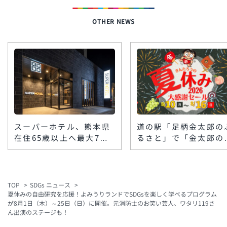
OTHER NEWS
スーパーホテル、熊本県
道の駅「足柄金太郎の
在住65歳以上へ最大7泊
るさと」で「金太郎の
の無料宿泊支援 令和8
休み」大感謝セール、
年熊本地震の避難長期化
月10日〜16日に開催
を受け九州16店舗で
鼓演武やワークショッ
も
TOP
SDGs ニュース
夏休みの自由研究を応援！よみうりランドでSDGsを楽しく学べるプログラム
が8月1日（木）～25日（日）に開催。元消防士のお笑い芸人、ワタリ119さ
ん出演のステージも！