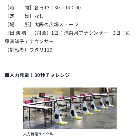
［時 間］各日13：30～14：00
［定 員］なし
［場 所］太陽の広場ステージ
［出 演 者］（司会）1日：滝菜月アナウンサー 3日：佐
藤真知子アナウンサー
（挑戦者）ワタリ119
■人力発電！30秒チャレンジ
人力発電サイクル