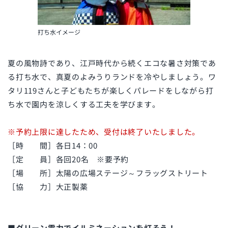
打ち水イメージ
夏の風物詩であり、江戸時代から続くエコな暑さ対策であ
る打ち水で、真夏のよみうりランドを冷やしましょう。ワ
タリ119さんと子どもたちが楽しくパレードをしながら打
ち水で園内を涼しくする工夫を学びます。
※予約上限に達したため、受付は終了いたしました。
［時 間］各日14：00
［定 員］各回20名 ※要予約
［場 所］太陽の広場ステージ～フラッグストリート
［協 力］大正製薬
■グリーン電力でイルミネーションを灯そう！