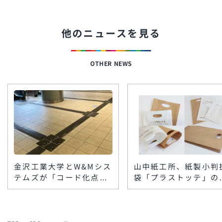
他のニュースを見る
OTHER NEWS
金沢工業大学とW&Mシス
山中紙工所、紙製小判
テムズが「コード化点字
袋「プラストッテ」の
ブロック」を楽天地ビル
格製造を開始 低コス
に敷設 スマホで館内情
ト・小ロットで脱プラ
報を音声案内
要に対応