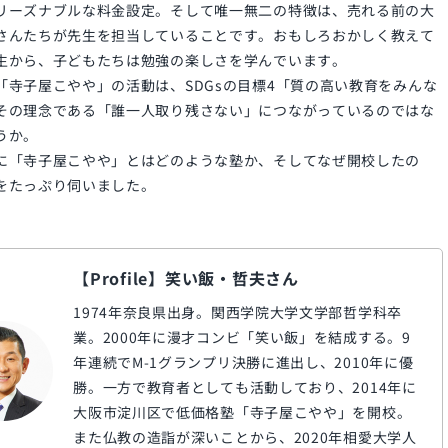
リーズナブルな料金設定。そして唯一無二の特徴は、売れる前の大
さんたちが先生を担当していることです。おもしろおかしく教えて
生から、子どもたちは勉強の楽しさを学んでいます。
「寺子屋こやや」の活動は、SDGsの目標4「質の高い教育をみんな
その理念である「誰一人取り残さない」につながっているのではな
うか。
に「寺子屋こやや」とはどのような塾か、そしてなぜ開校したの
をたっぷり伺いました。
【Profile】笑い飯・哲夫さん
1974年奈良県出身。関西学院大学文学部哲学科卒
業。2000年に漫才コンビ「笑い飯」を結成する。9
年連続でM-1グランプリ決勝に進出し、2010年に優
勝。一方で教育者としても活動しており、2014年に
大阪市淀川区で低価格塾「寺子屋こやや」を開校。
また仏教の造詣が深いことから、2020年相愛大学人