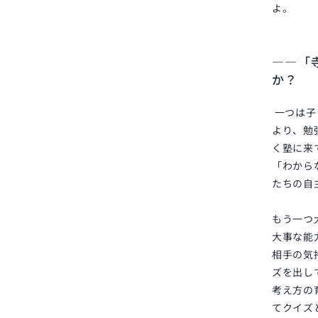
よ。
――「
か？
一つは子
より、勉
く塾に来
「わから
たちの自
もう一つ
大事な能
相手の気
ズを出し
考え方の
てクイズ