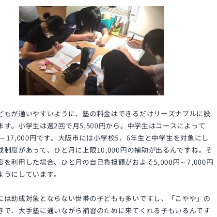
どもが通いやすいように、塾の料金はできるだけリーズナブルに設
ます。小学生は週
2
回で月
5,500
円から。中学生はコースによって
～
17,000
円です。大阪市には小学校
5
、
6
年生と中学生を対象にし
成制度があって、ひと月に上限
10,000
円の補助が出るんですね。そ
度を利用した場合、ひと月の自己負担額がおよそ
5,000
円～
7,000
円
ようにしています。
には助成対象とならない世帯の子どもも多いですし、「こやや」の
きで、大手塾に通いながら補習のために来てくれる子もいるんです