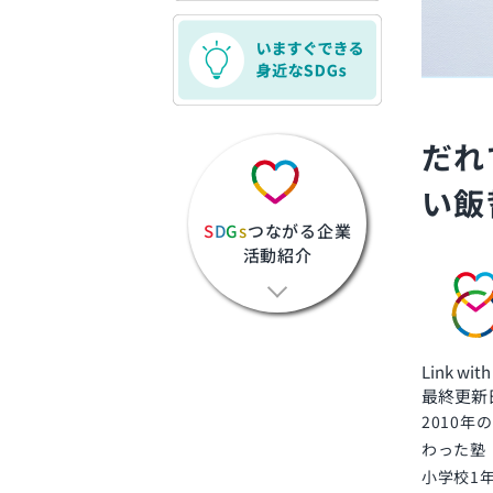
だれ
い飯
S
D
G
s
つながる企業
活動紹介
Link wi
最終更新日: 
2010
わった塾
小学校1