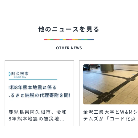
他のニュースを見る
OTHER NEWS
鹿児島県阿久根市、令和
金沢工業大学とW&M
8年熊本地震の被災地支
テムズが「コード化点
援で「代理寄附」を受付
ブロック」を楽天地ビ
開始 八代市・上天草市
に敷設 スマホで館内