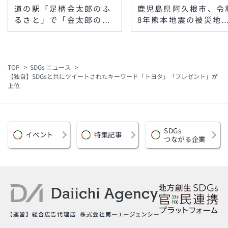
道の駅「足柄金太郎のふ
鹿児島県阿久根市、令
るさと」で「金太郎の夏
8年熊本地震の被災地
休み」大感謝セール、8
援で「代理寄附」を受
月10日〜16日に開催 太
開始 八代市・上天草
鼓演武やワークショップ
をふるさと納税で支援
も
TOP
SDGs ニュース
【独自】SDGsと共にツイートされたキーワード「トヨタ」「プレゼント」が
上位
SDGs
イベント
特集記事
つながる企業