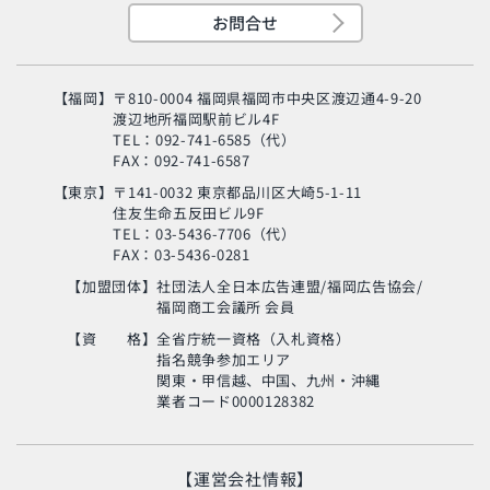
お問合せ
【福岡】
〒810-0004 福岡県福岡市中央区渡辺通4-9-20
渡辺地所福岡駅前ビル4F
TEL：092-741-6585（代）
FAX：092-741-6587
【東京】
〒141-0032 東京都品川区大崎5-1-11
住友生命五反田ビル9F
旬の芸人が集結？！
TEL：03-5436-7706（代）
「MSC海のエコラベ
FAX：03-5436-0281
ル」イベント
【加盟団体】
社団法人全日本広告連盟/福岡広告協会/
福岡商工会議所 会員
使い終わった制服
の“新・活用術”とは？
【資 格】
全省庁統一資格（入札資格）
指名競争参加エリア
関東・甲信越、中国、九州・沖縄
業者コード0000128382
生命の神秘に迫るアナ
ンド・ヴァルマ氏
【運営会社情報】