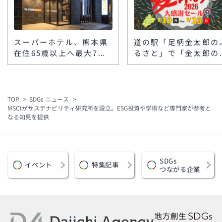
スーパーホテル、熊本県
道の駅「足柄金太郎の
在住65歳以上へ最大7泊
るさと」で「金太郎の
の無料宿泊支援 令和8
休み」大感謝セール、
年熊本地震の避難長期化
月10日〜16日に開催
を受け九州16店舗で
鼓演武やワークショッ
も
TOP
SDGs ニュース
MSCIがサステナビリティ研究所を設立。ESG投資や学術など専門家が参考と
なる知見を提供
SDGs
イベント
特集記事
つながる企業