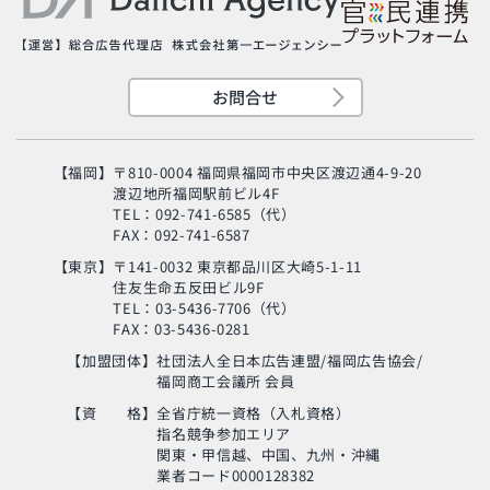
お問合せ
【福岡】
〒810-0004 福岡県福岡市中央区渡辺通4-9-20
渡辺地所福岡駅前ビル4F
TEL：092-741-6585（代）
FAX：092-741-6587
【東京】
〒141-0032 東京都品川区大崎5-1-11
住友生命五反田ビル9F
旬の芸人が集結？！
TEL：03-5436-7706（代）
「MSC海のエコラベ
FAX：03-5436-0281
ル」イベント
【加盟団体】
社団法人全日本広告連盟/福岡広告協会/
福岡商工会議所 会員
使い終わった制服
の“新・活用術”とは？
【資 格】
全省庁統一資格（入札資格）
指名競争参加エリア
関東・甲信越、中国、九州・沖縄
業者コード0000128382
生命の神秘に迫るアナ