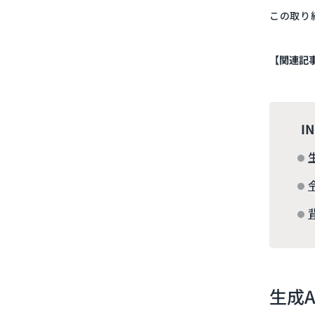
この取り
【関連記
I
生成