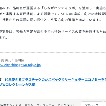
組みは、品川区が運営する「しながわシティラボ」を活用して実施
者と連携する官民共創による活動です。SDGsの達成に向けた地域
、行政からの実証の場の提供という双方向の連携を進めています。
証実験は、労働力不足が進む中でも行政サービスの質を維持するた
ます。
ス提供元：品川区
ww.city.shinagawa.tokyo.jp/
事】
10年使えるプラスチックのかごバッグでサーキュラーエコノミーを
025AWコレクションが入荷
事が気に入ったら、ぜひ
シェア・フォローしてください！
Xでシェア