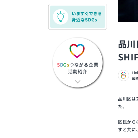
品川
SH
S
D
G
s
つながる企業
活動紹介
Li
最終
品川区は
た。
区民から
すと共に