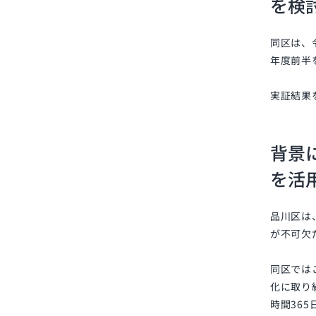
を検
同区は、
年度前半
実証結果
背景
を活
品川区は
が不可欠
同区では
化に取り
時間36