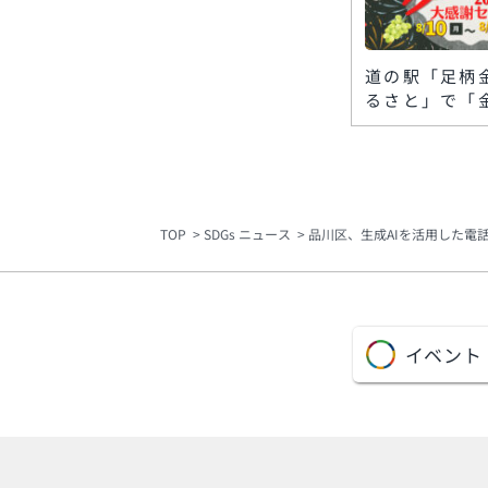
道の駅「足柄
るさと」で「
休み」大感謝
月10日〜1
太鼓演武やワ
プも
TOP
SDGs ニュース
品川区、生成AIを活用した電
イベント