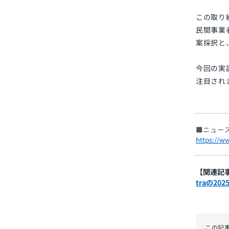
この取り
民間事業
案採択と
今回の実
注目され
■ニュー
https://w
【関連記
traの2
この記