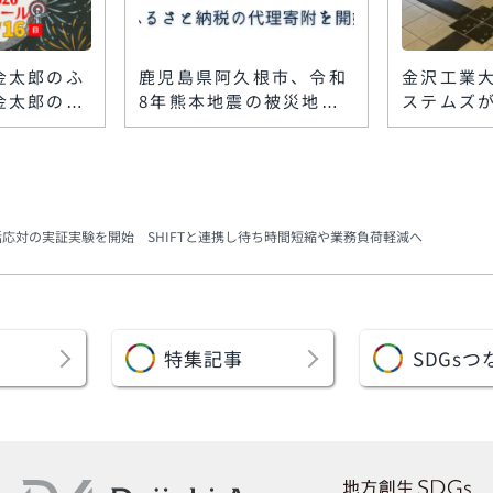
金太郎のふ
鹿児島県阿久根市、令和
金沢工業大
金太郎の夏
8年熊本地震の被災地支
ステムズ
セール、8
援で「代理寄附」を受付
字ブロッ
6日に開催
開始 八代市・上天草市
ルに敷設
ークショッ
をふるさと納税で支援
情報を音
話応対の実証実験を開始 SHIFTと連携し待ち時間短縮や業務負荷軽減へ
特集記事
SDGs
つ