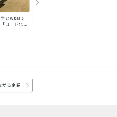
学とW&Mシ
山中紙工所、紙製小判抜
夏休み
が「コード化点
袋「プラストッテ」の本
ービス
ク」を楽天地ビ
格製造を開始 低コス
の子育
 スマホで館内
ト・小ロットで脱プラ需
アース
声案内
要に対応
2026
ながる企業