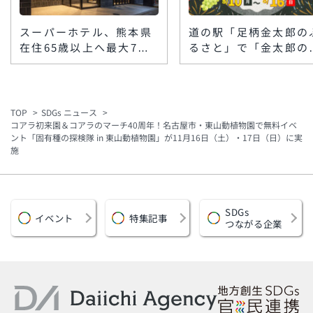
スーパーホテル、熊本県
道の駅「足柄金太郎の
在住65歳以上へ最大7泊
るさと」で「金太郎の
の無料宿泊支援 令和8
休み」大感謝セール、
年熊本地震の避難長期化
月10日〜16日に開催
を受け九州16店舗で
鼓演武やワークショッ
も
TOP
SDGs ニュース
コアラ初来園＆コアラのマーチ40周年！名古屋市・東山動植物園で無料イベ
ント「固有種の探検隊 in 東山動植物園」が11月16日（土）・17日（日）に実
施
SDGs
イベント
特集記事
つながる企業