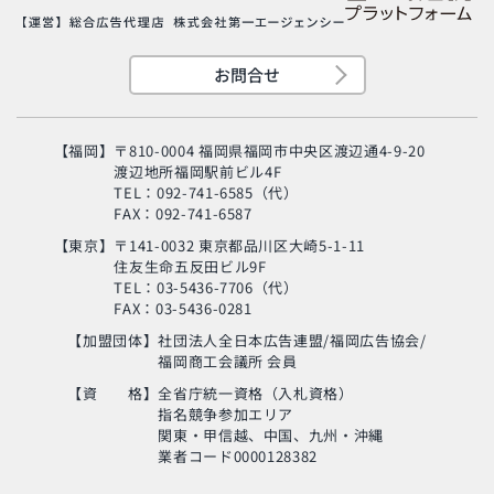
お問合せ
【福岡】
〒810-0004 福岡県福岡市中央区渡辺通4-9-20
渡辺地所福岡駅前ビル4F
TEL：092-741-6585（代）
FAX：092-741-6587
【東京】
〒141-0032 東京都品川区大崎5-1-11
住友生命五反田ビル9F
旬の芸人が集結？！
TEL：03-5436-7706（代）
「MSC海のエコラベ
FAX：03-5436-0281
ル」イベント
【加盟団体】
社団法人全日本広告連盟/福岡広告協会/
福岡商工会議所 会員
使い終わった制服
の“新・活用術”とは？
【資 格】
全省庁統一資格（入札資格）
指名競争参加エリア
関東・甲信越、中国、九州・沖縄
業者コード0000128382
生命の神秘に迫るアナ
ンド・ヴァルマ氏