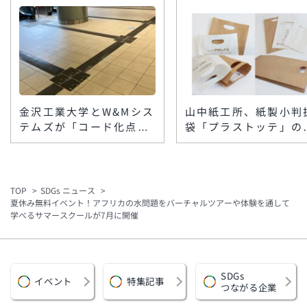
金沢工業大学とW&Mシス
山中紙工所、紙製小判
テムズが「コード化点字
袋「プラストッテ」の
ブロック」を楽天地ビル
格製造を開始 低コス
に敷設 スマホで館内情
ト・小ロットで脱プラ
報を音声案内
要に対応
TOP
SDGs ニュース
夏休み無料イベント！アフリカの水問題をバーチャルツアーや体験を通して
学べるサマースクールが7月に開催
SDGs
イベント
特集記事
つながる企業