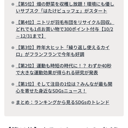
【第5位】畑の野菜を収穫し放題！環境にも優し
いサブスク「はたけビュッフェ」がスタート
【第4位】ニトリが羽毛布団をリサイクル回収。
どれでも1点お買い物で300ポイント付与【10/2
～12/31まで】
【第3位】昨年大ヒット「繰り返し使えるカイ
ロ」がフランフランで今年も好調
【第2位】運動も時短の時代に！？ わずか40秒
で大きな運動効果が得られる研究が発表
【第1位】そして注目の1位は？みんなが最も関
心を寄せた身近なSDGsニュース！
まとめ：ランキングから見るSDGsのトレンド