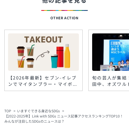
他の記事を見る
OTHER ACTION
【2026年最新】セブン-イレブ
旬の芸人が集結
ンでマイタンブラー・マイボト
田中、オズワル
ルは使える？コンビニコーヒー
テらが『おさか
の対応と割引まとめ
挑戦。笑って学
MSC「海のエ
ペーンイベント
TOP
いますぐできる身近なSDGs
【2022-2025年】Link with SDGs ニュース記事アクセスランキングTOP10！
みんなが注目したSDGsのニュースは？