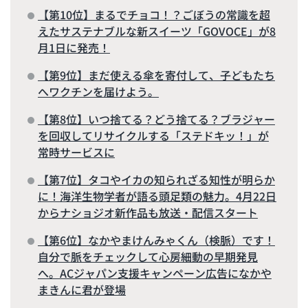
【第10位】まるでチョコ！？ごぼうの常識を超
えたサステナブルな新スイーツ「GOVOCE」が8
月1日に発売！
【第9位】まだ使える傘を寄付して、子どもたち
へワクチンを届けよう。
【第8位】いつ捨てる？どう捨てる？ブラジャー
を回収してリサイクルする「ステドキッ！」が
常時サービスに
【第7位】タコやイカの知られざる知性が明らか
に！海洋生物学者が語る頭足類の魅力。4月22日
からナショジオ新作品も放送・配信スタート
【第6位】なかやまけんみゃくん（検脈）です！
自分で脈をチェックして心房細動の早期発見
へ。ACジャパン支援キャンペーン広告になかや
まきんに君が登場