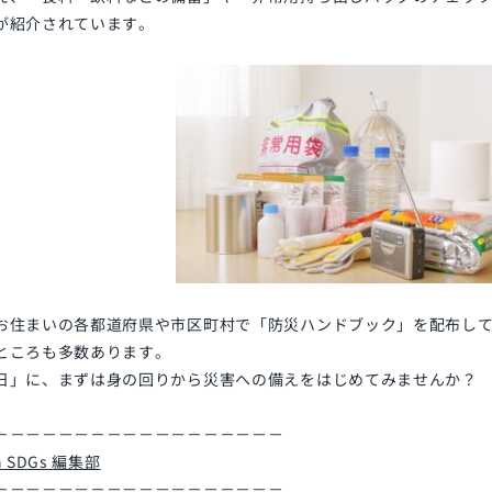
が紹介されています。
お住まいの各都道府県や市区町村で「防災ハンドブック」を配布し
ところも多数あります。
日」に、まずは身の回りから災害への備えをはじめてみませんか？
－－－－－－－－－－－－－－－－－－
th SDGs 編集部
－－－－－－－－－－－－－－－－－－