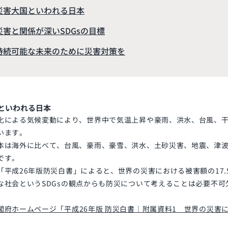
災害大国といわれる日本
災害と関係が深いSDGsの目標
持続可能な未来のために災害対策を
といわれる日本
化による気候変動により、世界中で気温上昇や豪雨、洪水、台風、
います。
本は海外に比べて、台風、豪雨、豪雪、洪水、土砂災害、地震、津
です。
「平成
26
年版防災白書」によると、世界の災害における被害額の
17
な社会という
SDGs
の観点からも防災について考えることは必要不可
閣府ホームページ「平成
26
年版 防災白書｜附属資料
1
世界の災害に