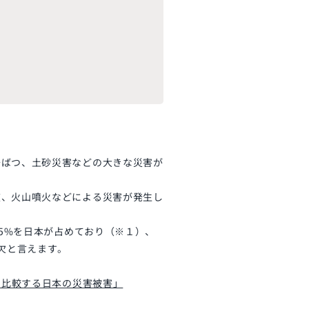
干ばつ、土砂災害などの大きな災害が
波、火山噴火などによる災害が発生し
.5%
を日本が占めており（※１）、
欠と言えます。
比較する日本の災害被害」