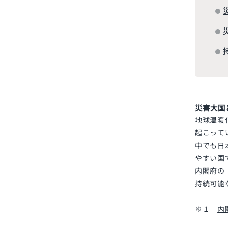
災害大国
地球温暖
起こって
中でも日
やすい国
内閣府の
持続可能
※１
内