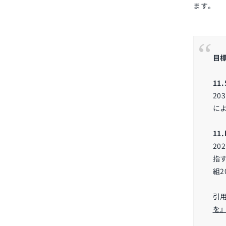
ます。
目
11.
203
に
11.
202
指
組
2
引
を