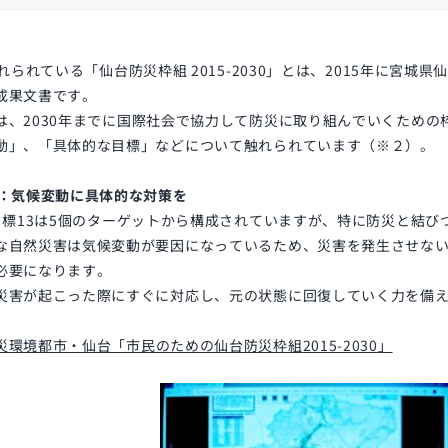
れられている「仙台防災枠組
2015-2030
」とは、
2015
年に宮城県
成果文書です。
は、
2030
年までに国際社会で協力して防災に取り組んでいくための
動」、「具体的な目標」などについて触れられています（※２）。
3：気候変動に具体的な対策を
目標
13
は
5
個のターゲットから構成されていますが、特に防災と結び
な自然災害は気候変動が要因になっているため、災害を発生させな
必要になります。
災害が起こった際にすぐに対応し、元の状態に回復していく力を備
災環境都市・仙台「市民のための仙台防災枠組
2015-2030
」