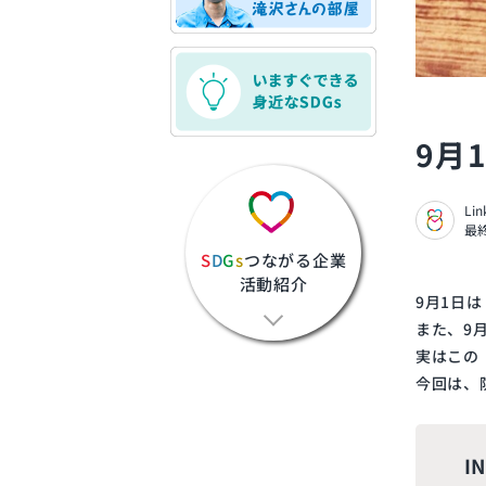
9月
Li
最終
S
D
G
s
つながる企業
活動紹介
9
月
1
日は
また、
9
実はこの
今回は、
I