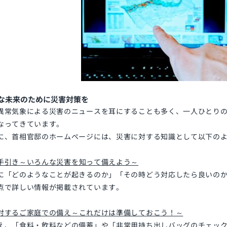
な未来のために災害対策を
異常気象による災害のニュースを耳にすることも多く、一人ひとり
なってきています。
に、首相官邸のホームページには、災害に対する知識として以下の
手引き～いろんな災害を知って備えよう～
に「どのようなことが起きるのか」「その時どう対応したら良いの
点で詳しい情報が掲載されています。
対するご家庭での備え～これだけは準備しておこう！～
え、「食料・飲料などの備蓄」や「非常用持ち出しバッグのチェッ