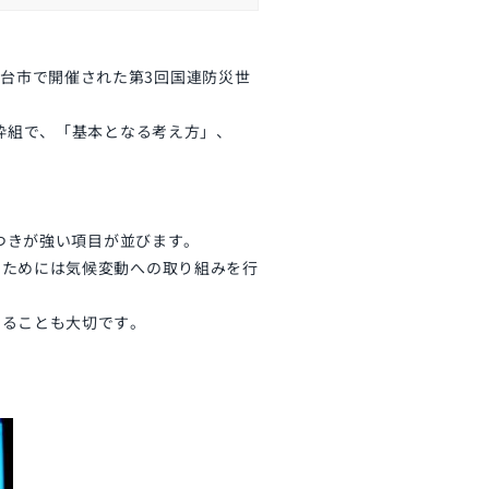
仙台市で開催された第
3
回国連防災世
枠組で、「基本となる考え方」、
つきが強い項目が並びます。
いためには気候変動への取り組みを行
えることも大切です。