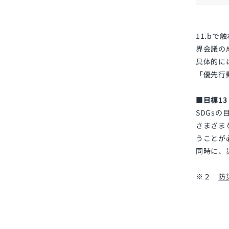
11.b
で触
界会議の
具体的に
「優先行
■目標1
SDGs
の
さまざま
うことが
同時に、
※２
防