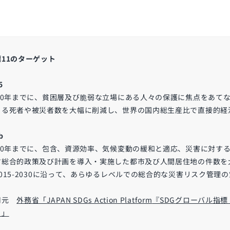
標11のターゲット
5
0
年までに、貧困層及び脆弱な立場にある人々の保護に焦点をあて
よる死者や被災者数を大幅に削減し、世界の国内総生産比で直接的経
b
0
年までに、包含、資源効率、気候変動の緩和と適応、災害に対す
す総合的政策及び計画を導入・実施した都市及び人間居住地の件数を
015-2030
に沿って、あらゆるレベルでの総合的な災害リスク管理の
用元
外務省「
JAPAN SDGs Action Platform
『
SDG
グローバル指標
』」