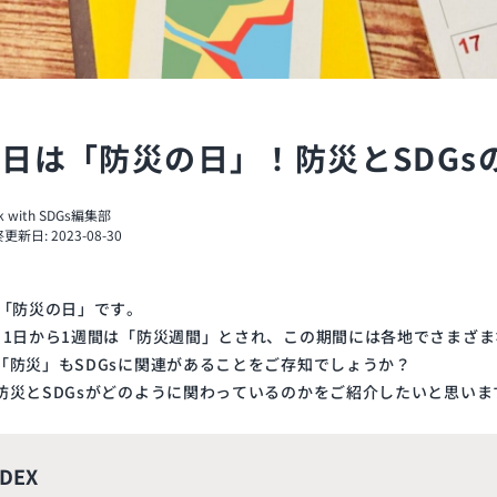
1日は「防災の日」！防災とSDGs
nk with SDGs編集部
更新日: 2023-08-30
「防災の日」です。
月
1
日から
1
週間は「防災週間」とされ、この期間には各地でさまざま
「防災」も
SDGs
に関連があることをご存知でしょうか？
防災と
SDGs
がどのように関わっているのかをご紹介したいと思いま
NDEX