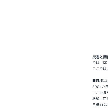
災害と関
では、
SD
ここでは
■目標1
SDGs
の
ここで言
状態に回
目標
11
は