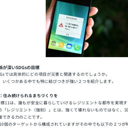
係が深いSDGsの目標
Gs
では具体的にどの項目が災害と関連するのでしょうか。
、いくつかある中でも特に結びつきが強い２つを紹介します。
1：住み続けられるまちづくりを
目標
11
は、誰もが安全に暮らしていけるレジリエントな都市を実現す
う「レジリエント（強靭）」とは、強くて壊れないものではなく、
復できる力のことです。
10
個のターゲットから構成されていますがその中でも以下の２つが