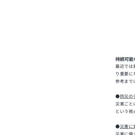
持続可能
最近では
り重要に
参考まで
●
防災の
災害ごと
という視
●
災害に
災害に備