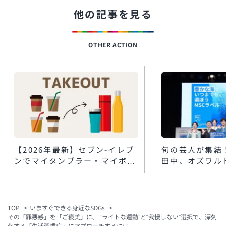
他の記事を見る
OTHER ACTION
【2026年最新】セブン-イレブ
旬の芸人が集結
ンでマイタンブラー・マイボト
田中、オズワル
ルは使える？コンビニコーヒー
テらが『おさか
の対応と割引まとめ
挑戦。笑って学
MSC「海のエ
ペーンイベント
TOP
いますぐできる身近なSDGs
その「罪悪感」を「ご褒美」に。 “ライトな運動”と“我慢しない”選択で、深刻
化する「生活習慣病」にアプローチするには