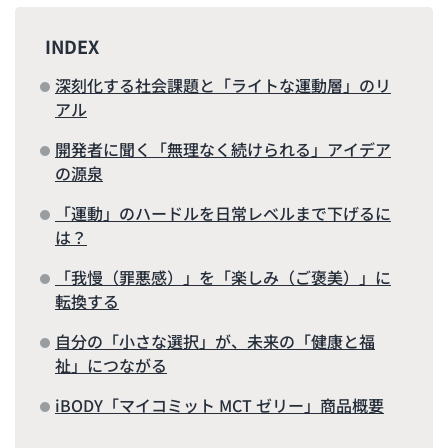
INDEX
深刻化する社会課題と「ライトな運動層」のリ
アル
開発者に聞く「無理なく続けられる」アイデア
の源泉
「運動」のハードルを日常レベルまで下げるに
は？
「我慢（罪悪感）」を「楽しみ（ご褒美）」に
転換する
自分の「小さな選択」が、未来の「健康と福
祉」につながる
iBODY「マイコミット MCT ゼリー」商品概要