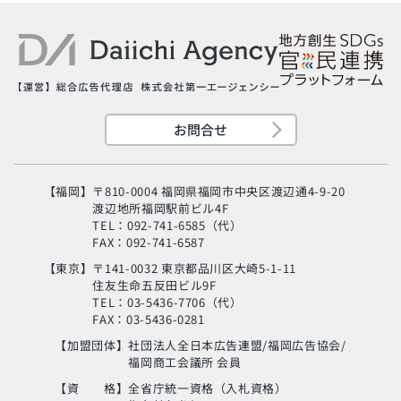
お問合せ
【福岡】
〒810-0004 福岡県福岡市中央区渡辺通4-9-20
渡辺地所福岡駅前ビル4F
TEL：092-741-6585（代）
FAX：092-741-6587
【東京】
〒141-0032 東京都品川区大崎5-1-11
住友生命五反田ビル9F
旬の芸人が集結？！
TEL：03-5436-7706（代）
「MSC海のエコラベ
FAX：03-5436-0281
ル」イベント
【加盟団体】
社団法人全日本広告連盟/福岡広告協会/
福岡商工会議所 会員
使い終わった制服
の“新・活用術”とは？
【資 格】
全省庁統一資格（入札資格）