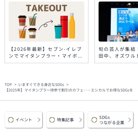
【2026年最新】セブン-イレブ
旬の芸人が集結
ンでマイタンブラー・マイボト
田中、オズワル
ルは使える？コンビニコーヒー
テらが『おさか
の対応と割引まとめ
挑戦。笑って学
MSC「海のエ
ペーンイベント
TOP
いますぐできる身近なSDGs
【2025年】マイタンブラー持参で割引のカフェ――エシカルでお得なSDGsを
SDGs
イベント
特集記事
つながる企業