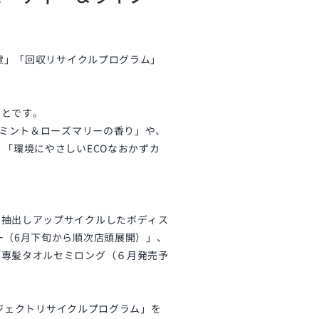
配慮」「回収リサイクルプログラム」
ことです。
ーミント＆ローズマリーの香り」や、
k」、「環境にやさしいECOなおかずカ
を抽出しアップサイクルしたボディス
ー（6月下旬から順次店頭展開）」、
「専髪タオルセミロング（６月発売予
ロジェクトリサイクルプログラム」を