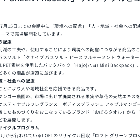
では7月15日までの会期中に「環境への配慮」「人・地域・社会への
テーマで売場展開をしています。
の配慮
削減の工夫や、使用することにより環境への配慮につながる商品の
バスソルト「クナイプ バスソルト ピースフルモーメント ウォータ
PET素材を使用したバックパック「Hajo(ハヨ) Mini Backpac
ど多くの商品が店頭に並びます。
域・社会への配慮
ことにより人や地域社会を応援できる商品です。
マンゴー農園の、市場に出せず廃棄される果実や草花の天然エキス
サスティナブルフレグランス ボディスプラッシュ アップルマンゴ
着したものづくりをおこなっているブランド「おぼろタオル」から
どを展開します。
サイクルプログラム
年11月から行われているLOFTのリサイクル回収「ロフト グリーンプ