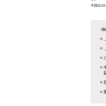
今回は2
I