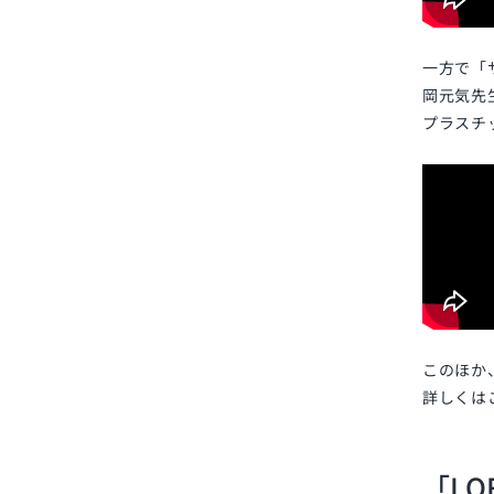
一方で「サ
岡元気先
プラスチ
このほか
詳しく
「LO