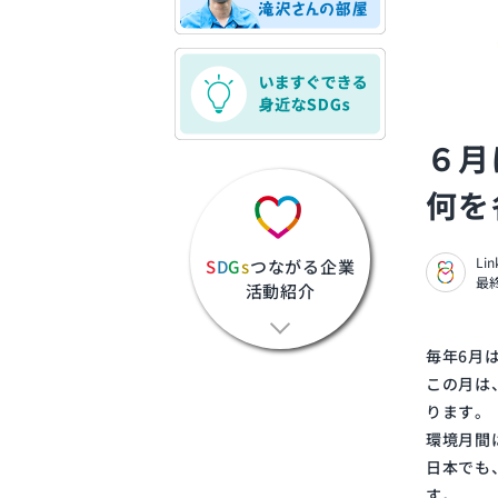
６月
何を
Li
S
D
G
s
つながる企業
最終
活動紹介
毎年6月
この月は
ります。
環境月間
日本でも
す。