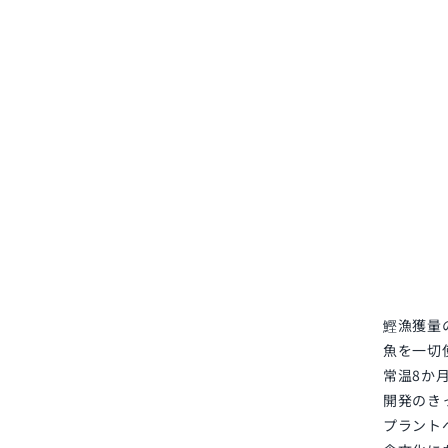
鰹漁獲量
魚を一切
常温8か
開発のき
プラント