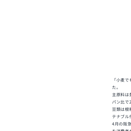
「小麦で
た。
主原料は
パン比で2
豆類は根
テナブル
4月の阪
を消費者