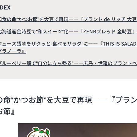
NDEX
和食の命“かつお節”を大豆で再現――『プラント de リッチ 大
北海道産金時豆で“和スイーツ”化――『ZENBブレッド 金時豆』
ジュース残渣をザクッと“食べるサラダ”に――『THIS IS SAL
グラノーラ』
ブルーベリー畑で“自分に立ち帰る”――広島・世羅のプラントベー
の命“かつお節”を大豆で再現――『プラント
お節』