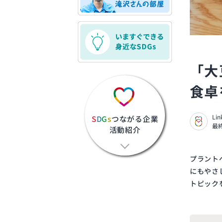
「大
食卓
Li
S
D
G
s
つながる企業
最終
活動紹介
プラント
にもやさ
トピック