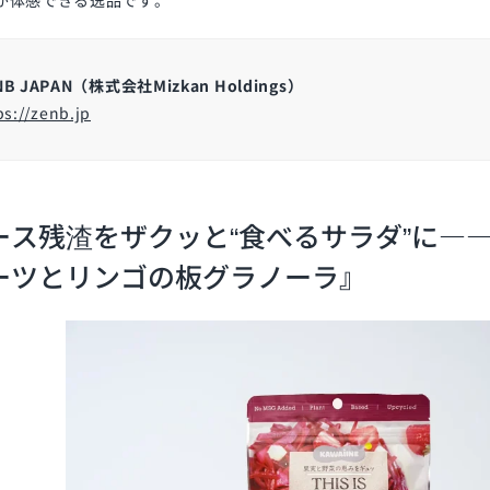
NB JAPAN（株式会社Mizkan Holdings）
ps://zenb.jp
ス残渣をザクッと“食べるサラダ”に――『THI
ーツとリンゴの板グラノーラ』