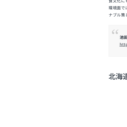
食文化に
環境面で
ナブル策
池
htt
北海