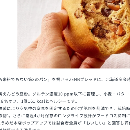
も米粉でもない第3のパン」を掲げるZENBブレッドに、北海道産金
黄えんどう豆粉。グルテン濃度10 ppm以下に管理し、小麦・バタ
6 %オフ、1個161 kcalとヘルシーです。
粒菌により空気中の窒素を固定するため化学肥料を削減でき、栽培時
作物”。さらに常温4か月保存のロングライフ設計がフードロス抑制
急うめだ本店ポップアップでは試食者全員が「おいしい」と回答し評価
が体感できる逸品です。