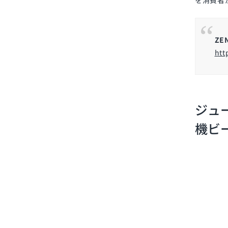
ZE
htt
ジュー
機ビ