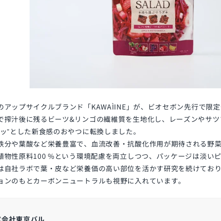
のアップサイクルブランド「KAWAÌINE」が、ビオセボン先行で限
で搾汁後に残るビーツ&リンゴの繊維質を生地化し、レーズンやサツ
クッ”とした新食感のおやつに転換しました。
鉄分や葉酸など栄養豊富で、血流改善・抗酸化作用が期待される野
植物性原料100 %という環境配慮を両立しつつ、パッケージは淡い
は自社ラボで葉・皮など栄養価の高い部位を活かす研究を続けてお
ョンのもとカーボンニュートラルも視野に入れています。
式会社東京バル