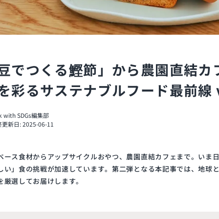
豆でつくる鰹節」から農園直結カ
を彩るサステナブルフード最前線 vo
nk with SDGs編集部
更新日: 2025-06-11
ベース食材からアップサイクルおやつ、農園直結カフェまで。いま
しい」食の挑戦が加速しています。第二弾となる本記事では、地球
を厳選してお届けします。