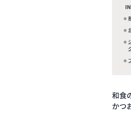
I
和食
かつ