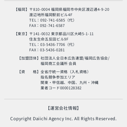
【福岡】
〒810-0004 福岡県福岡市中央区渡辺通4-9-20
渡辺地所福岡駅前ビル4F
TEL：092-741-6585（代）
FAX：092-741-6587
【東京】
〒141-0032 東京都品川区大崎5-1-11
住友生命五反田ビル9F
旬の芸人が集結？！
TEL：03-5436-7706（代）
「MSC海のエコラベ
FAX：03-5436-0281
ル」イベント
【加盟団体】
社団法人全日本広告連盟/福岡広告協会/
福岡商工会議所 会員
使い終わった制服
の“新・活用術”とは？
【資 格】
全省庁統一資格（入札資格）
指名競争参加エリア
関東・甲信越、中国、九州・沖縄
業者コード0000128382
生命の神秘に迫るアナ
ンド・ヴァルマ氏
【運営会社情報】
Copyright Daiichi Agency Inc. All Rights Reserved.