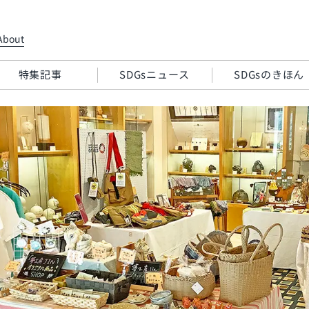
About
特集記事
SDGsニュース
SDGsのきほん