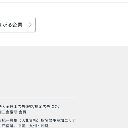
ながる企業
旬の芸人が集結？！
「MSC海のエコラベ
ル」イベント
法人全日本広告連盟/福岡広告協会/
使い終わった制服
商工会議所 会員
の“新・活用術”とは？
庁統一資格（入札資格）
指名競争参加エリア
・甲信越、中国、九州・沖縄