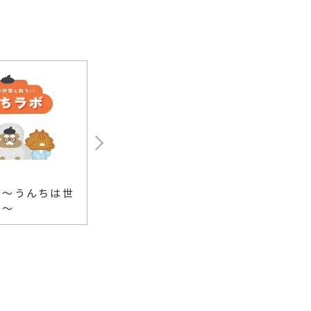
2026.08.06
2026.08
ボ〜うんちは世
店の「いらないもの」
カワニ
?〜
が、生き物に変身す
験
る！？〜麻布台ヒルズ 生
き物図鑑をつくろう〜