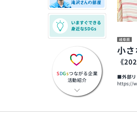
岐阜県
小さ
《20
S
D
G
s
つながる企業
■外部リ
活動紹介
https://