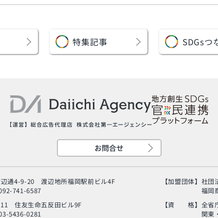
特集記事
SDGs
つ
お問合せ
辺通4-9-20
渡辺地所福岡駅前ビル4F
【加盟団体】
社団
92-741-6587
福岡
-11
住友生命五反田ビル9F
【資 格】
全省
3-5436-0281
関東