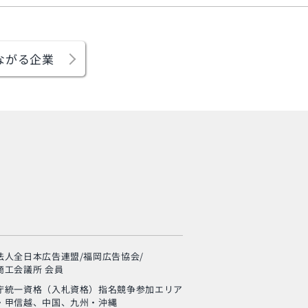
ながる企業
旬の芸人が集結？！
「MSC海のエコラベ
ル」イベント
法人全日本広告連盟/福岡広告協会/
使い終わった制服
商工会議所 会員
の“新・活用術”とは？
庁統一資格（入札資格）
指名競争参加エリア
・甲信越、中国、九州・沖縄