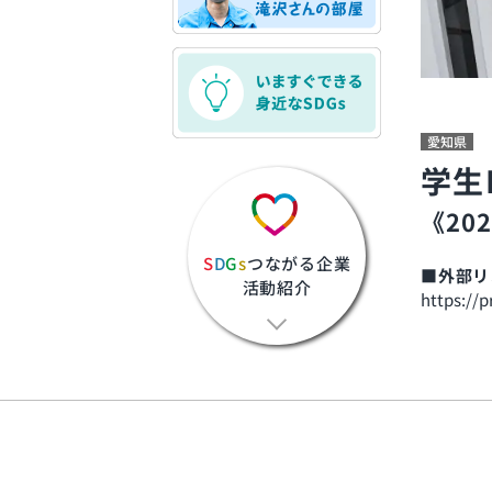
愛知県
学生E
《20
S
D
G
s
つながる企業
■外部リ
活動紹介
https://