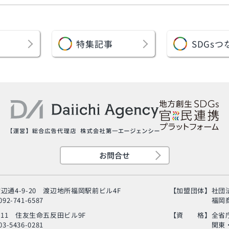
特集記事
SDGs
つ
お問合せ
辺通4-9-20
渡辺地所福岡駅前ビル4F
【加盟団体】
社団
92-741-6587
福岡
-11
住友生命五反田ビル9F
【資 格】
全省
3-5436-0281
関東