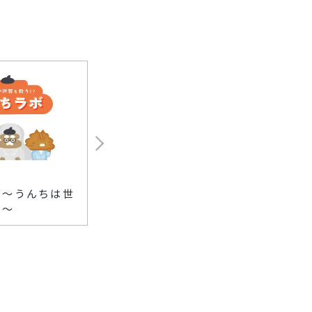
2026.08.06
2026.08
ボ〜うんちは世
店の「いらないもの」
カワニ
?〜
が、生き物に変身す
験
る！？〜麻布台ヒルズ 生
き物図鑑をつくろう〜