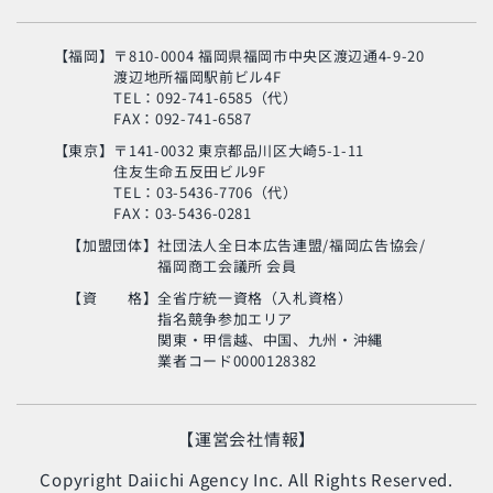
【福岡】
〒810-0004 福岡県福岡市中央区渡辺通4-9-20
渡辺地所福岡駅前ビル4F
TEL：092-741-6585（代）
FAX：092-741-6587
【東京】
〒141-0032 東京都品川区大崎5-1-11
住友生命五反田ビル9F
旬の芸人が集結？！
TEL：03-5436-7706（代）
「MSC海のエコラベ
FAX：03-5436-0281
ル」イベント
【加盟団体】
社団法人全日本広告連盟/福岡広告協会/
福岡商工会議所 会員
使い終わった制服
の“新・活用術”とは？
【資 格】
全省庁統一資格（入札資格）
指名競争参加エリア
関東・甲信越、中国、九州・沖縄
業者コード0000128382
生命の神秘に迫るアナ
ンド・ヴァルマ氏
【運営会社情報】
Copyright Daiichi Agency Inc. All Rights Reserved.