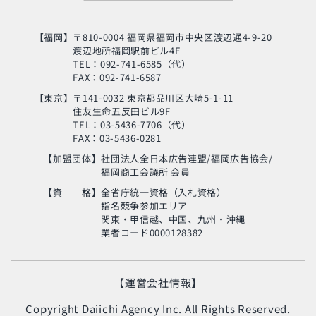
【福岡】
〒810-0004 福岡県福岡市中央区渡辺通4-9-20
渡辺地所福岡駅前ビル4F
TEL：092-741-6585（代）
FAX：092-741-6587
【東京】
〒141-0032 東京都品川区大崎5-1-11
住友生命五反田ビル9F
旬の芸人が集結？！
TEL：03-5436-7706（代）
「MSC海のエコラベ
FAX：03-5436-0281
ル」イベント
【加盟団体】
社団法人全日本広告連盟/福岡広告協会/
福岡商工会議所 会員
使い終わった制服
の“新・活用術”とは？
【資 格】
全省庁統一資格（入札資格）
指名競争参加エリア
関東・甲信越、中国、九州・沖縄
業者コード0000128382
生命の神秘に迫るアナ
ンド・ヴァルマ氏
【運営会社情報】
Copyright Daiichi Agency Inc. All Rights Reserved.