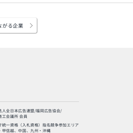
ながる企業
旬の芸人が集結？！
「MSC海のエコラベ
ル」イベント
法人全日本広告連盟/福岡広告協会/
使い終わった制服
商工会議所 会員
の“新・活用術”とは？
庁統一資格（入札資格）
指名競争参加エリア
・甲信越、中国、九州・沖縄