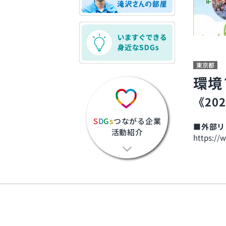
東京都
環境
《20
S
D
G
s
つながる企業
■外部リ
活動紹介
https://