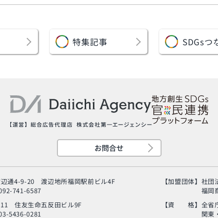
特集記事
SDGs
つ
お問合せ
辺通4-9-20
渡辺地所福岡駅前ビル4F
【加盟団体】
社団
92-741-6587
福岡
-11
住友生命五反田ビル9F
【資 格】
全省
3-5436-0281
関東