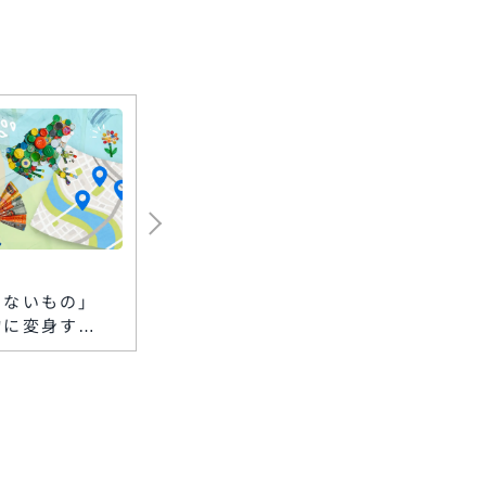
2026.08.06
2026.08
らないもの」
カワニシカバンの職人体
ジェフ
物に変身す
験
ェス20
布台ヒルズ 生
をつくろう〜