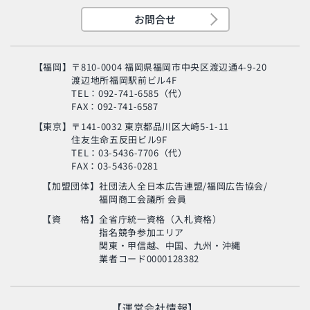
お問合せ
【福岡】
〒810-0004 福岡県福岡市中央区渡辺通4-9-20
渡辺地所福岡駅前ビル4F
TEL：092-741-6585（代）
FAX：092-741-6587
【東京】
〒141-0032 東京都品川区大崎5-1-11
住友生命五反田ビル9F
旬の芸人が集結？！
TEL：03-5436-7706（代）
「MSC海のエコラベ
FAX：03-5436-0281
ル」イベント
【加盟団体】
社団法人全日本広告連盟/福岡広告協会/
福岡商工会議所 会員
使い終わった制服
の“新・活用術”とは？
【資 格】
全省庁統一資格（入札資格）
指名競争参加エリア
関東・甲信越、中国、九州・沖縄
業者コード0000128382
生命の神秘に迫るアナ
ンド・ヴァルマ氏
【運営会社情報】