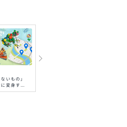
2026.08.06
2026.08
らないもの」
カワニシカバンの職人体
ジェフ
物に変身す
験
ェス20
布台ヒルズ 生
をつくろう〜