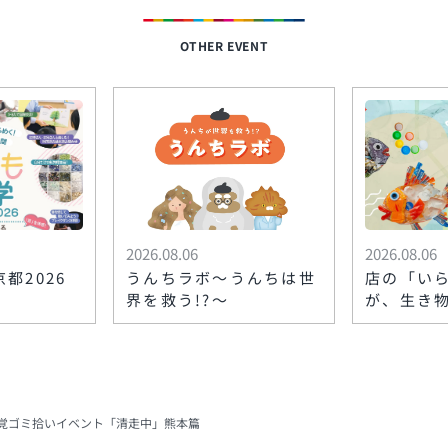
OTHER EVENT
2026.08.06
2026.08.06
都2026
うんちラボ〜うんちは世
店の「い
界を救う!?〜
が、生き
る！？〜麻
き物図鑑
覚ゴミ拾いイベント「清走中」熊本篇