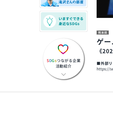
熊本県
ゲー
《20
S
D
G
s
つながる企業
■外部リ
活動紹介
https://