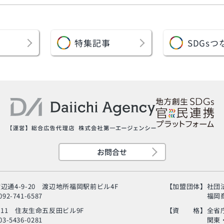
特集記事
SDGs
つ
お問合せ
辺通4-9-20
渡辺地所福岡駅前ビル4F
【加盟団体】
社団
92-741-6587
福岡
-11
住友生命五反田ビル9F
【資 格】
全省
3-5436-0281
関東