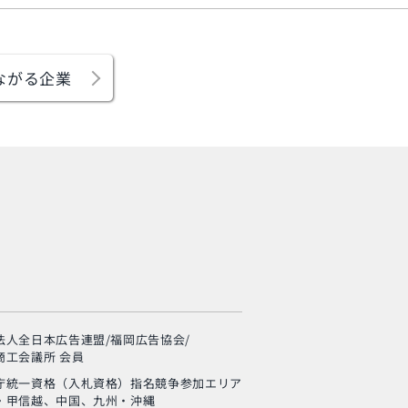
ながる企業
旬の芸人が集結？！
「MSC海のエコラベ
ル」イベント
法人全日本広告連盟/福岡広告協会/
使い終わった制服
商工会議所 会員
の“新・活用術”とは？
庁統一資格（入札資格）
指名競争参加エリア
・甲信越、中国、九州・沖縄