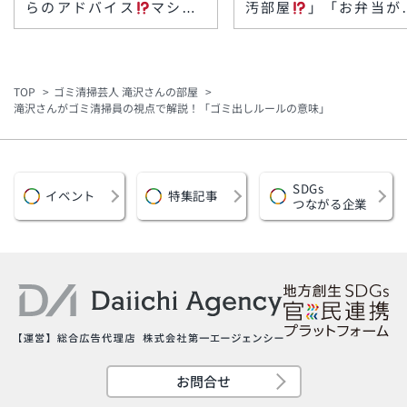
らのアドバイス
マシン
汚部屋
」「お弁当が
ガンズ滝沢さんとSDGs
った楽屋裏
」滝沢さ
に聞く！芸能界ゴミ事
TOP
ゴミ清掃芸人 滝沢さんの部屋
滝沢さんがゴミ清掃員の視点で解説！「ゴミ出しルールの意味」
SDGs
イベント
特集記事
つながる企業
お問合せ