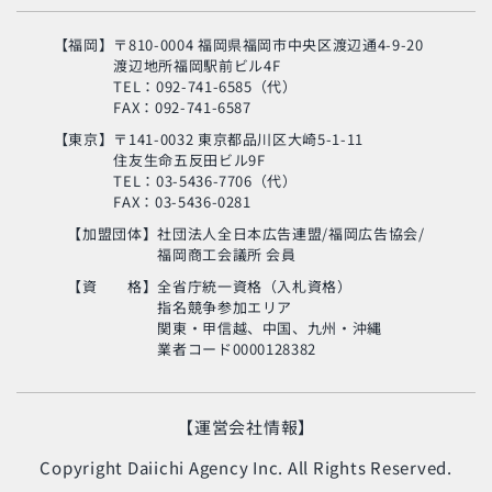
【福岡】
〒810-0004 福岡県福岡市中央区渡辺通4-9-20
渡辺地所福岡駅前ビル4F
TEL：092-741-6585（代）
FAX：092-741-6587
【東京】
〒141-0032 東京都品川区大崎5-1-11
住友生命五反田ビル9F
旬の芸人が集結？！
TEL：03-5436-7706（代）
「MSC海のエコラベ
FAX：03-5436-0281
ル」イベント
【加盟団体】
社団法人全日本広告連盟/福岡広告協会/
福岡商工会議所 会員
使い終わった制服
の“新・活用術”とは？
【資 格】
全省庁統一資格（入札資格）
指名競争参加エリア
関東・甲信越、中国、九州・沖縄
業者コード0000128382
生命の神秘に迫るアナ
ンド・ヴァルマ氏
【運営会社情報】
Copyright Daiichi Agency Inc. All Rights Reserved.