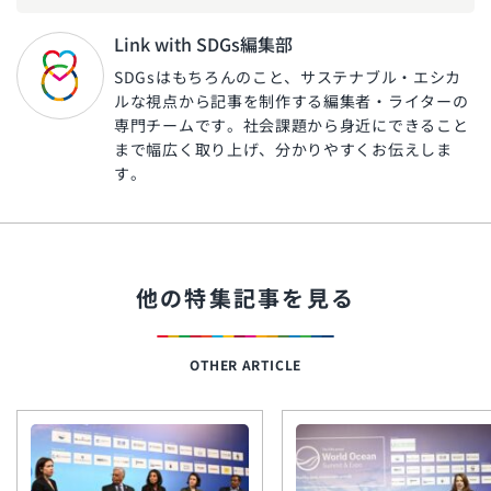
Link with SDGs編集部
SDGsはもちろんのこと、サステナブル・エシカ
ルな視点から記事を制作する編集者・ライターの
専門チームです。社会課題から身近にできること
まで幅広く取り上げ、分かりやすくお伝えしま
旬の芸人が集結？！
「MSC海のエコラベ
す。
ル」イベント
使い終わった制服
の“新・活用術”とは？
他の特集記事を見る
生命の神秘に迫るアナ
OTHER ARTICLE
ンド・ヴァルマ氏