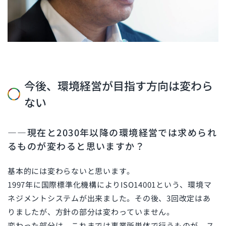
今後、環境経営が目指す方向は変わら
ない
――現在と
2030
年以降の環境経営では求められ
るものが変わると思いますか？
基本的には変わらないと思います。
1997
年に国際標準化機構により
ISO14001
という、環境マ
ネジメントシステムが出来ました。その後、
3
回改定はあ
りましたが、方針の部分は変わっていません。
変わった部分は、これまでは事業所単体で行うものが、ス