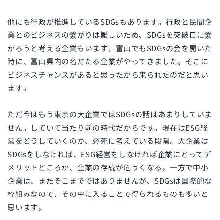
他にも行政が推進している
SDGs
もあります。行政と民間企
業とのビジネスの繋がりは難しいため、
SDGs
を突破口に繋
がろうと考える企業もいます。富山でも
SDGs
の会を開いた
時に、富山県内の名だたる企業がやってきました。そこに
ビジネスチャンスがあると思ったから来られたのだと思い
ます。
ただ今はもう東京の大企業では
SDGs
の話はあまりしていま
せん。していて当たり前の時代だからです。現在は
ESG経
営
をどうしていくのか、必死に考えている段階。大企業は
SDGs
をしなければ、
ESG
経営をしなければ企業にとってデ
メリットどころか、企業の存続が危うくなる。一方で中小
企業は、まだそこまでではありませんが、
SDGs
は国際的な
枠組みなので、その中に入ることで得られるものも多いと
思います。