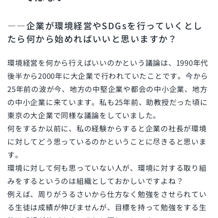
――企業が環境経営や
SDGs
を行っていくとし
たら何から始めればいいと思いますか？
環境経営を何から行えばいいのかという議論は、
1990
年代
後半から
2000
年に大企業で行われていたことです。今から
25
年前の波が今、地方の中堅企業や都会の中小企業、地方
の中小企業に来ています。私も
25
年前、助教授だった頃に
東京の大企業で同様な議論をしていました。
何をするか以前に、私の経験からすると企業の社長が環境
に対してどう思っているのかということに尽きると思いま
す。
環境に対して何も思っていない人が、環境に対する取り組
みをするというのは組織としておかしいですよね？
例えば、周りがうるさいから仕方なく勉強をさせられてい
る生徒は成績が伸びませんが、目標を持って勉強をする生