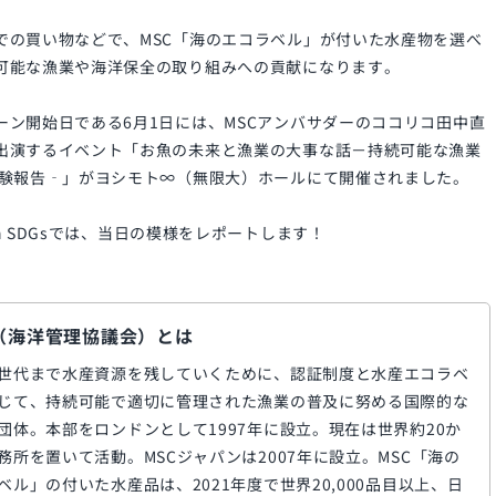
での買い物などで、MSC「海のエコラベル」が付いた水産物を選べ
可能な漁業や海洋保全の取り組みへの貢献になります。
ーン開始日である6月1日には、MSCアンバサダーのココリコ田中直
出演するイベント「お魚の未来と漁業の大事な話－持続可能な漁業
体験報告‐」がヨシモト∞（無限大）ホールにて開催されました。
with SDGsでは、当日の模様をレポートします！
C（海洋管理協議会）とは
世代まで水産資源を残していくために、認証制度と水産エコラベ
じて、持続可能で適切に管理された漁業の普及に努める国際的な
団体。本部をロンドンとして1997年に設立。現在は世界約20か
務所を置いて活動。MSCジャパンは2007年に設立。MSC「海の
ベル」の付いた水産品は、2021年度で世界20,000品目以上、日