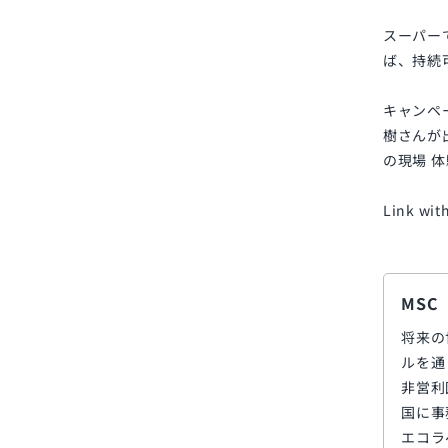
スーパー
ば、持続
キャンペ
樹さんが
の現場 
Link 
MS
将来の
ルを通
非営利
国に事
エコラ