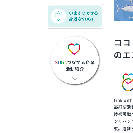
ココ
のエ
S
D
G
s
つながる企業
活動紹介
Link wi
最終更新日: 
持続可能
ジャパン
束。選ぼ