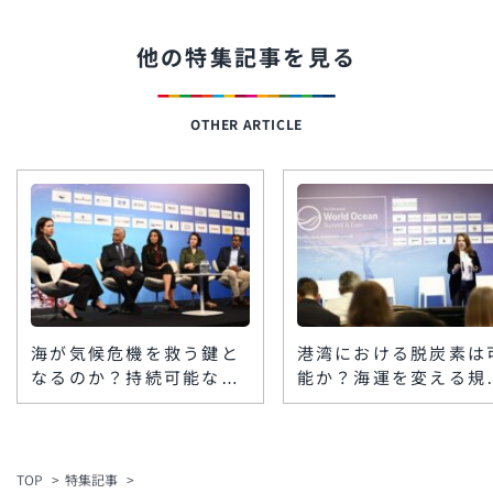
他の特集記事を見る
OTHER ARTICLE
海が気候危機を救う鍵と
港湾における脱炭素は
なるのか？持続可能なソ
能か？海運を変える規
リューションとその実装
とテクノロジーとは－
課題──ワールド・オー
ワールド・オーシャン
シャン・サミット総力特
サミット総力特集第6
集第7弾
TOP
特集記事