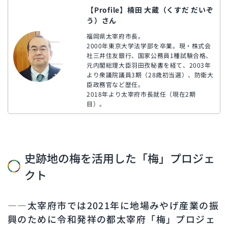
【Profile】楠田 大蔵（くすだ だいぞ
う）さん
福岡県太宰府市長。
2000年東京大学法学部を卒業。現・株式会
社三井住友銀行、国家公務員1種試験合格、
元内閣総理大臣羽田孜秘書を経て、2003年
より衆議院議員3期（28歳初当選）、防衛大
臣政務官など歴任。
2018年より太宰府市長就任（現在2期
目）。
史跡地の梅を活用した「梅」プロジェ
クト
――太宰府市では2021年に地場みやげ産業の振
興のために令和発祥の都太宰府「梅」プロジェ