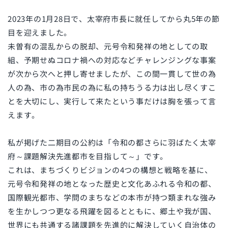
2023年の1月28日で、太宰府市長に就任してから丸5年の節
目を迎えました。
未曽有の混乱からの脱却、元号令和発祥の地としての取
組、予期せぬコロナ禍への対応などチャレンジングな事案
が次から次へと押し寄せましたが、この間一貫して世の為
人の為、市の為市民の為に私の持ちうる力は出し尽くすこ
とを大切にし、実行して来たという事だけは胸を張って言
えます。
私が掲げた二期目の公約は「令和の都さらに羽ばたく太宰
府～課題解決先進都市を目指して～」です。
これは、まちづくりビジョンの4つの構想と戦略を基に、
元号令和発祥の地となった歴史と文化あふれる令和の都、
国際観光都市、学問のまちなどの本市が持つ類まれな強み
を生かしつつ更なる飛躍を図るとともに、郷土や我が国、
世界にも共通する諸課題を先進的に解決していく自治体の