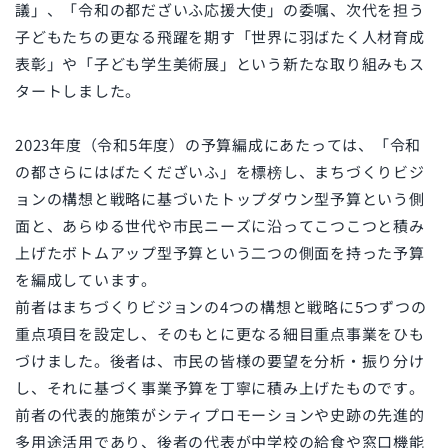
議」、「令和の都だざいふ応援大使」の委嘱、次代を担う
子どもたちの更なる飛躍を期す「世界に羽ばたく人材育成
表彰」や「子ども学生美術展」という新たな取り組みもス
タートしました。
2023年度（令和5年度）の予算編成にあたっては、「令和
の都さらにはばたくだざいふ」を標榜し、まちづくりビジ
ョンの構想と戦略に基づいたトップダウン型予算という側
面と、あらゆる世代や市民ニーズに沿ってこつこつと積み
上げたボトムアップ型予算という二つの側面を持った予算
を編成しています。
前者はまちづくりビジョンの4つの構想と戦略に5つずつの
重点項目を設定し、そのもとに更なる細目重点事業をひも
づけました。後者は、市民の皆様の要望を分析・振り分け
し、それに基づく事業予算を丁寧に積み上げたものです。
前者の代表的施策がシティプロモーションや史跡の先進的
多用途活用であり、後者の代表が中学校の給食や窓口機能